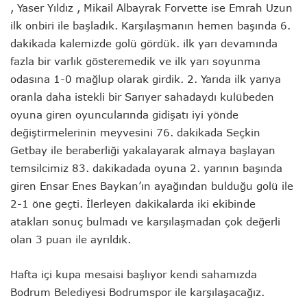
,
Yaser Yıldız , Mikail Albayrak Forvette ise Emrah Uzun
ilk onbiri ile başladık. Karşılaşmanın hemen başında 6.
dakikada kalemizde golü gördük. ilk yarı devamında
fazla bir varlık gösteremedik ve ilk yarı soyunma
odasına 1-0 mağlup olarak girdik. 2. Yarıda ilk yarıya
oranla daha istekli bir Sarıyer sahadaydı kulübeden
oyuna giren oyuncularında gidişatı iyi yönde
değiştirmelerinin meyvesini 76. dakikada Seçkin
Getbay ile beraberliği yakalayarak almaya başlayan
temsilcimiz 83. dakikadada oyuna 2. yarının başında
giren Ensar Enes Baykan’ın ayağından bulduğu golü ile
2-1 öne geçti. İlerleyen dakikalarda iki ekibinde
atakları sonuç bulmadı ve karşılaşmadan çok değerli
olan 3 puan ile ayrıldık.
Hafta içi kupa mesaisi başlıyor kendi sahamızda
Bodrum Belediyesi Bodrumspor ile karşılaşacağız.