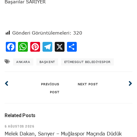
Başarılar SARIYER
Gönderi Görüntülemeleri:
320
Facebook
WhatsApp
Pinterest
Telegram
X
Share
ANKARA
BAŞKENT
ETIMESGUT BELEDIYESPOR
PREVIOUS
NEXT POST
POST
Related Posts
6 AĞUSTOS 2026
Melek Dakan, Sarıyer – Muğlaspor Maçında Düdük