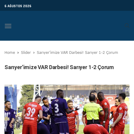
6 AĞUSTOS 2026
Toggle
navigation
Home
Slider
Sarıyer’imize VAR Darbesi! Sarıyer 1-2 Çorum
Sarıyer’imize VAR Darbesi! Sarıyer 1-2 Çorum