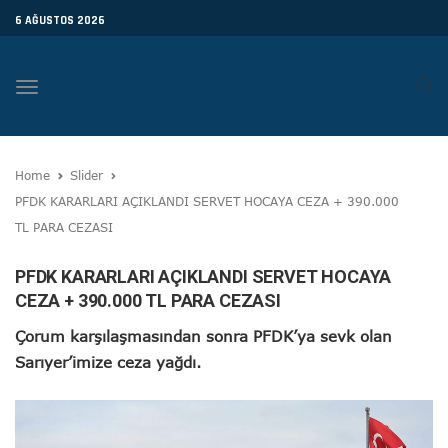
6 AĞUSTOS 2026
Toggle
navigation
Home
Slider
PFDK KARARLARI AÇIKLANDI SERVET HOCAYA CEZA + 390.000
TL PARA CEZASI
PFDK KARARLARI AÇIKLANDI SERVET HOCAYA
CEZA + 390.000 TL PARA CEZASI
Çorum karşılaşmasından sonra PFDK’ya sevk olan
Sarıyer’imize ceza yağdı.