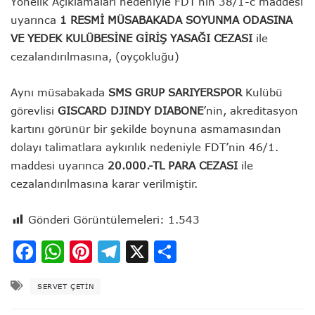
Yönelik Açıklamaları nedeniyle FDT’nin 38/1-c maddesi
uyarınca
1 RESMİ MÜSABAKADA SOYUNMA ODASINA
VE YEDEK KULÜBESİNE GİRİŞ YASAĞI
CEZASI
ile
cezalandırılmasına, (oyçokluğu)
Aynı müsabakada
SMS GRUP SARIYERSPOR
Kulübü
görevlisi
GISCARD DJINDY DIABONE
’nin, akreditasyon
kartını görünür bir şekilde boynuna asmamasından
dolayı talimatlara aykırılık nedeniyle FDT’nin 46/1.
maddesi uyarınca
20.000.-TL PARA CEZASI
ile
cezalandırılmasına karar verilmiştir.
Gönderi Görüntülemeleri:
1.543
Facebook
WhatsApp
Pinterest
Telegram
X
Share
SERVET ÇETIN