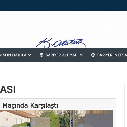
 SON DAKİKA
SARIYER ALT YAPI
SARIYER’IN EFS
ASI
k Maçında Karşılaştı