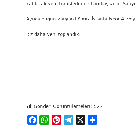
katılacak yeni transferler ile bambaşka bir Sarıy
Ayrıca bugün karşılaştığımız İstanbulspor 4. vey
Biz daha yeni toplandık.
Gönderi Görüntülemeleri:
527
Facebook
WhatsApp
Pinterest
Telegram
X
Share