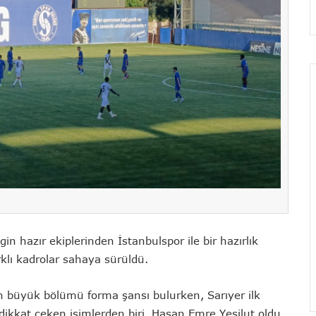
gin hazır ekiplerinden İstanbulspor ile bir hazırlık
rklı kadrolar sahaya sürüldü.
zin büyük bölümü forma şansı bulurken, Sarıyer ilk
ikkat çeken isimlerden biri, Hasan Emre Yeşilut oldu.