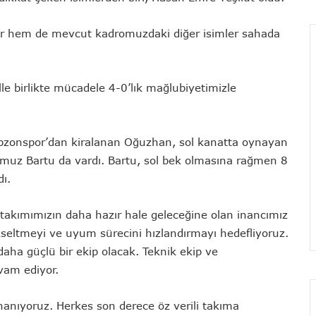
ar hem de mevcut kadromuzdaki diğer isimler sahada
 birlikte mücadele 4-0’lık mağlubiyetimizle
abzonspor’dan kiralanan Oğuzhan, sol kanatta oynayan
muz Bartu da vardı. Bartu, sol bek olmasına rağmen 8
ı.
takımımızın daha hazır hale geleceğine olan inancımız
eltmeyi ve uyum sürecini hızlandırmayı hedefliyoruz.
 daha güçlü bir ekip olacak. Teknik ekip ve
vam ediyor.
inanıyoruz. Herkes son derece öz verili takıma