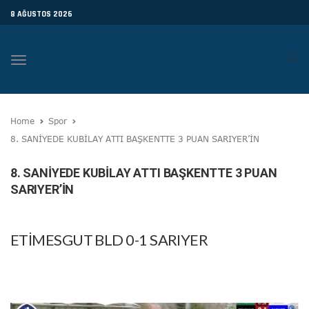
8 AĞUSTOS 2026
Toggle
navigation
Home
Spor
8. SANİYEDE KUBİLAY ATTI BAŞKENTTE 3 PUAN SARIYER’İN
8. SANİYEDE KUBİLAY ATTI BAŞKENTTE 3 PUAN
SARIYER’İN
ETİMESGUT BLD 0-1 SARIYER