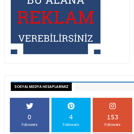
SOSYAL MEDYA HESAPLARIMIZ
0
4
153
Followers
Followers
Followers