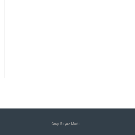
Grup Beyaz Marti