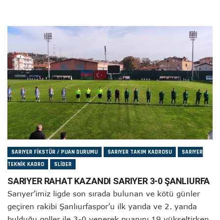
SARIYER FIKSTÜR / PUAN DURUMU
SARIYER TAKIM KADROSU
SARIYER
TEKNIK KADRO
SLIDER
SARIYER RAHAT KAZANDI SARIYER 3-0 ŞANLIURFA
Sarıyer’imiz ligde son sırada bulunan ve kötü günler
geçiren rakibi Şanlıurfaspor’u ilk yarıda ve 2. yarıda
bulduğu goller ile 3-0 yenerek puanını 19 yükseltirken