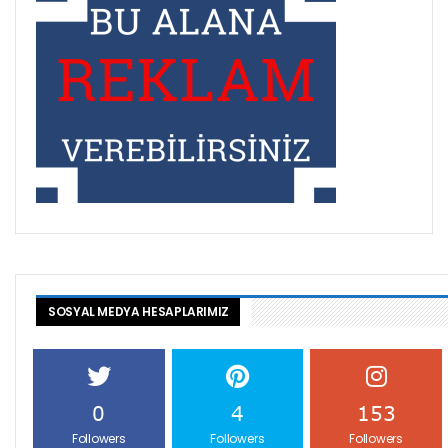
SOSYAL MEDYA HESAPLARIMIZ
0
4
153
Followers
Followers
Followers