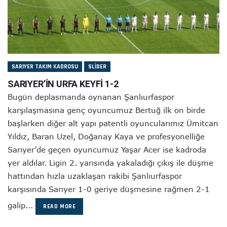
SARIYER TAKIM KADROSU
SLIDER
SARIYER’İN URFA KEYFİ 1-2
Bugün deplasmanda oynanan Şanlıurfaspor
karşılaşmasına genç oyuncumuz Bertuğ ilk on birde
başlarken diğer alt yapı patentli oyuncularımız Ümitcan
Yıldız, Baran Uzel, Doğanay Kaya ve profesyonelliğe
Sarıyer’de geçen oyuncumuz Yaşar Acer ise kadroda
yer aldılar. Ligin 2. yarısında yakaladığı çıkış ile düşme
hattından hızla uzaklaşan rakibi Şanlıurfaspor
karşısında Sarıyer 1-0 geriye düşmesine rağmen 2-1
galip...
READ MORE